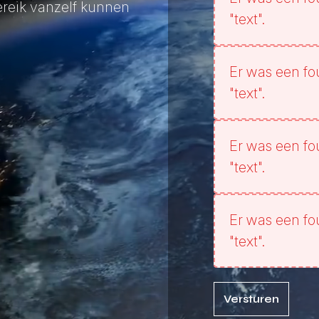
ereik vanzelf kunnen
"text".
Er was een fo
"text".
Er was een fo
"text".
Er was een fo
"text".
Versturen