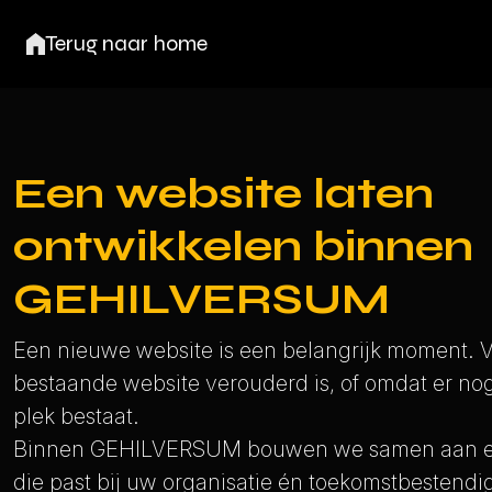
Overslaan en naar hoofdinhoud gaan
Toegankelijkheidsmenu openen
Terug naar home
Een website laten
ontwikkelen binnen
GEHILVERSUM
Een nieuwe website is een belangrijk moment. 
bestaande website verouderd is, of omdat er nog
plek bestaat.
Binnen GEHILVERSUM bouwen we samen aan een
die past bij uw organisatie én toekomstbestendi