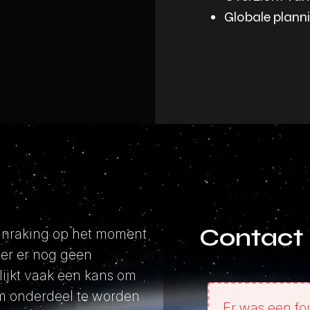
Globale planni
Contact
anraking op het moment
eer er nog geen
lijkt vaak een kans om
om onderdeel te worden
Er was een fo