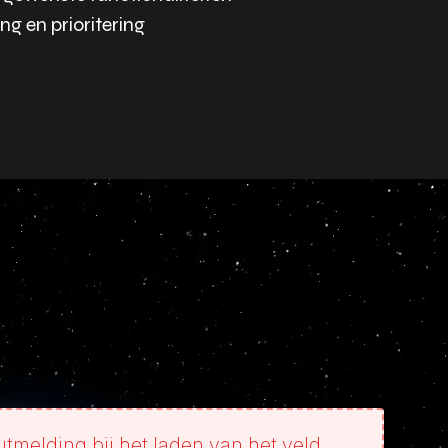
ng en prioritering
utmelding bij het laden van het veld