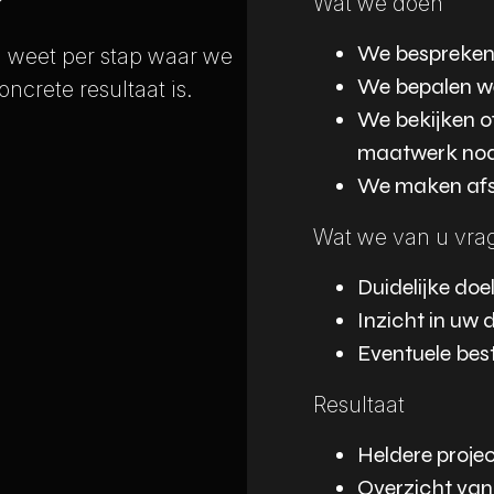
Wat we doen
We bespreken 
 U weet per stap waar we
We bepalen wel
ncrete resultaat is.
We bekijken o
maatwerk nodi
We maken afsp
Wat we van u vra
Duidelijke doel
Inzicht in uw 
Eventuele bes
Resultaat
Heldere projec
Overzicht van