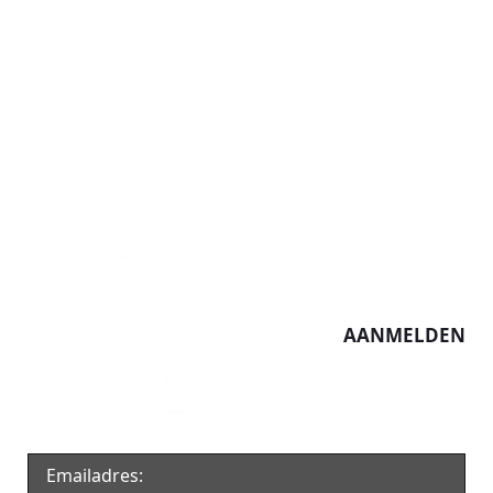
meedoen.
Door u als organisatie aan te sluiten, vergroot u
niet alleen uw bereik, maar draagt u ook bij aan
een betrokken en verbonden Hilversum. Zo
vinden vrijwilligers en initiatieven elkaar sneller
en kunnen mooie projecten groeien.
AANMELDEN